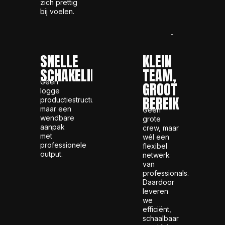
zich prettig
bij voelen.
SNELLE
KLEIN
SCHAKELING
TEAM,
Geen
GROOT
logge
BEREIK
productiestructuren,
maar een
Geen
wendbare
grote
aanpak
crew, maar
met
wél een
professionele
flexibel
output.
netwerk
van
professionals.
Daardoor
leveren
we
efficiënt,
schaalbaar