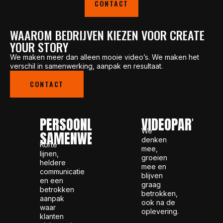
CONTACT
WAAROM BEDRIJVEN KIEZEN VOOR CREATE
YOUR STORY
We maken meer dan alleen mooie video’s. We maken het
verschil in samenwerking, aanpak en resultaat.
CONTACT
PERSOONLIJKE
VIDEOPARTNER
We
SAMENWERKING
denken
Korte
mee,
lijnen,
groeien
heldere
mee en
communicatie
blijven
en een
graag
betrokken
betrokken,
aanpak
ook na de
waar
oplevering.
klanten