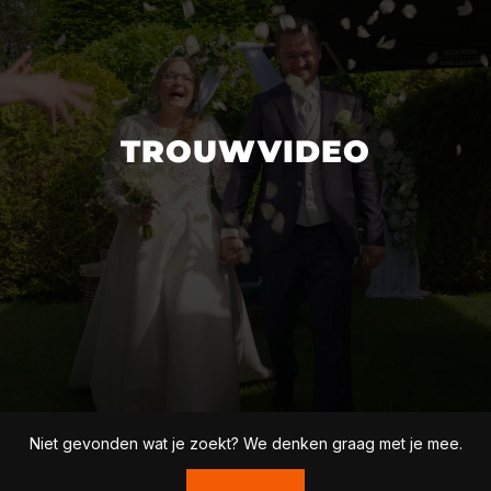
TROUWVIDEO
Voor trouwvideo's verwijzen we je graag naar ons
zusterbedrijf Frame the Day, gespecialiseerd in
TROUWVIDEO
bruiloftsfilms.
WWW.FRAMETHEDAY.NL
Niet gevonden wat je zoekt? We denken graag met je mee.